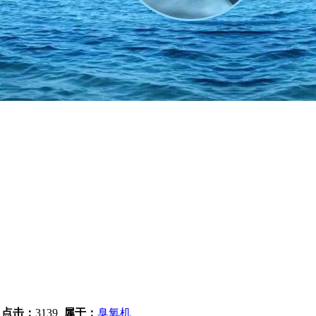
3
点击：
3139
属于：
臭氧机