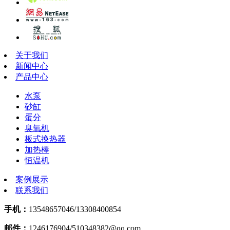
关于我们
新闻中心
产品中心
水泵
砂缸
蛋分
臭氧机
板式换热器
加热棒
恒温机
案例展示
联系我们
手机：
13548657046/13308400854
邮件：
1246176904/510348382@qq.com