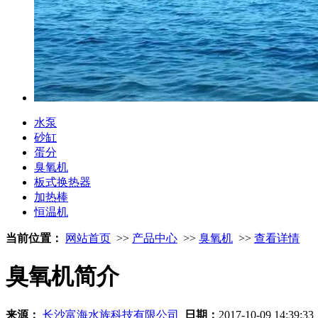
水泵
砂缸
蛋分
臭氧机
板式换热器
加热棒
恒温机
当前位置：
网站首页
>>
产品中心
>>
臭氧机
>>
查看详情
臭氧机简介
来源：
长沙富海水族科技有限公司
日期：
2017-10-09 14:39:3